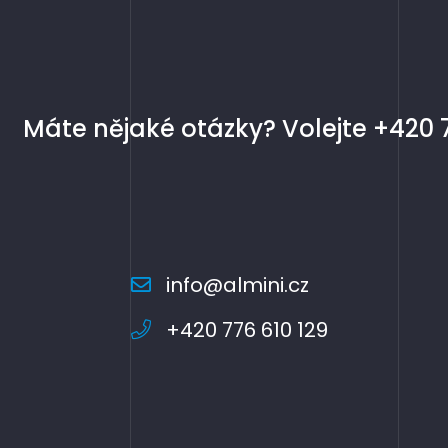
Máte nějaké otázky? Volejte
+420 7
info@almini.cz
+420 776 610 129